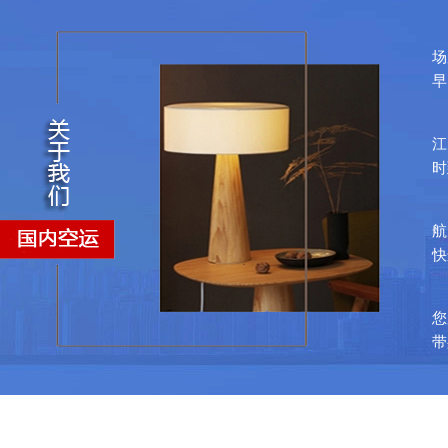
场
早
全
江
时
航
快
注
您
带